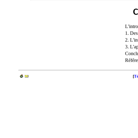
C
L'intr
1. Des
2. L'in
3. L'a
Concl
Référe
[
Té