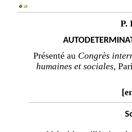
P.
AUTODETERMINAT
Présenté au
Congrès inter
humaines et sociales
, Par
[e
S