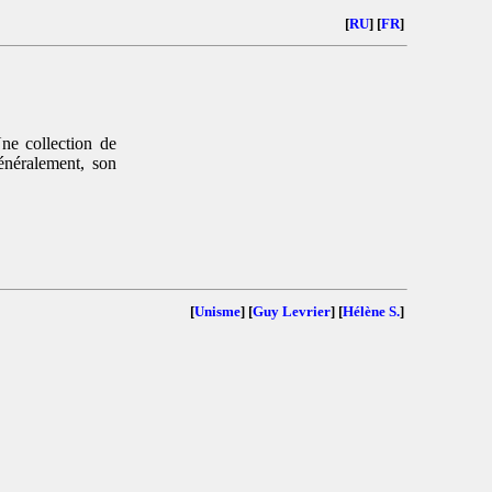
[
RU
] [
FR
]
ne collection de
énéralement, son
[
Unisme
] [
Guy Levrier
] [
Hélène S.
]